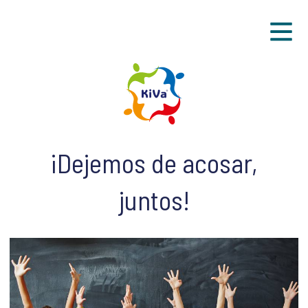
Sk
KiVa is an anti-bullying progra
¡Dejemos de acosar,
juntos!