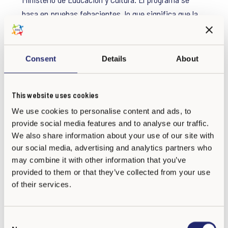
basa en pruebas fehacientes, lo que significa que la
efectividad está científicamente demostrada. KiVa
ofrece una amplia gama de herramientas y materiales
concretos para que las instituciones educativas
Consent
Details
About
puedan hacer frente al acoso escolar.
This website uses cookies
We use cookies to personalise content and ads, to
provide social media features and to analyse our traffic.
We also share information about your use of our site with
our social media, advertising and analytics partners who
may combine it with other information that you’ve
provided to them or that they’ve collected from your use
of their services.
C