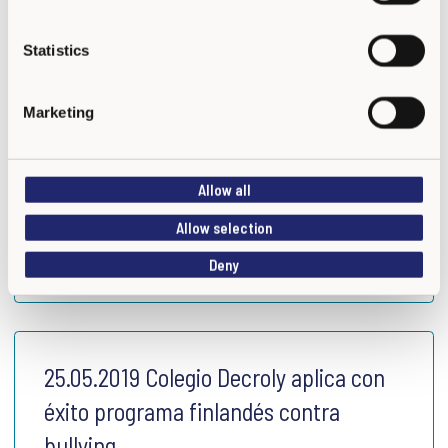
e
n
t
Statistics
S
e
Marketing
l
e
11.11.2019 Jornada de Formación Kiva,
c
Contra el Acoso Escolar en Yago
Allow all
t
i
School
Allow selection
o
Deny
n
25.05.2019 Colegio Decroly aplica con
éxito programa finlandés contra
bullying